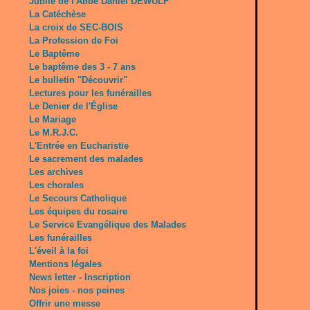
Jubilé de l'Abbé Daniel DEWULF
La Catéchèse
La croix de SEC-BOIS
La Profession de Foi
Le Baptême
Le baptême des 3 - 7 ans
Le bulletin "Découvrir"
Lectures pour les funérailles
Le Denier de l'Église
Le Mariage
Le M.R.J.C.
L'Entrée en Eucharistie
Le sacrement des malades
Les archives
Les chorales
Le Secours Catholique
Les équipes du rosaire
Le Service Evangélique des Malades
Les funérailles
L'éveil à la foi
Mentions légales
News letter - Inscription
Nos joies - nos peines
Offrir une messe