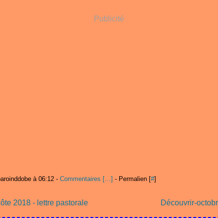
Publicité
paroinddobe à 06:12 -
Commentaires [
…
]
- Permalien [
#
]
te 2018 - lettre pastorale
Découvrir-octob