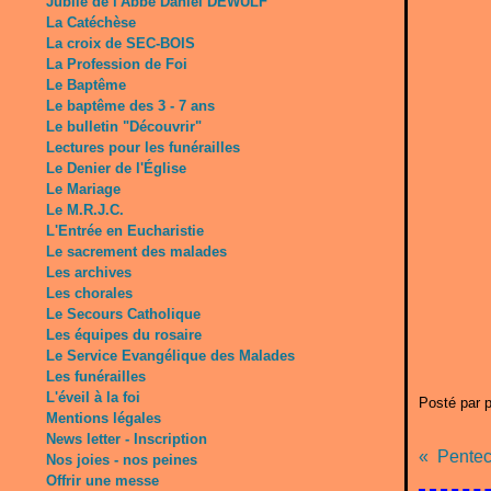
Jubilé de l'Abbé Daniel DEWULF
La Catéchèse
La croix de SEC-BOIS
La Profession de Foi
Le Baptême
Le baptême des 3 - 7 ans
Le bulletin "Découvrir"
Lectures pour les funérailles
Le Denier de l'Église
Le Mariage
Le M.R.J.C.
L'Entrée en Eucharistie
Le sacrement des malades
Les archives
Les chorales
Le Secours Catholique
Les équipes du rosaire
Le Service Evangélique des Malades
Les funérailles
L'éveil à la foi
Posté par 
Mentions légales
News letter - Inscription
Pentecô
Nos joies - nos peines
Offrir une messe