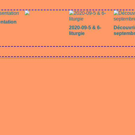
Vous aimerez aussi :
entation
2020-09-5 & 6-
Découvrir
liturgie
septembr
Commentaires