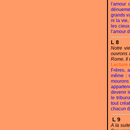
l'amour 
dénuemen
grands va
ni la vie,
les cieux
l'amour d
L 8
Notre vi
ouvrons à
Rome. Il
Lecture 
Frères, 
même : s
mourons
apparteno
devenir 
le tribun
tout cré
chacun d
L 9
A la suit