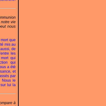
communion
notre vie
peut nous
a mort que
té mis au
aussi, de
entre les
mort qui
tion qui
ous a été
ssance, et
assés par
. Nous le
sur lui la
 compare à