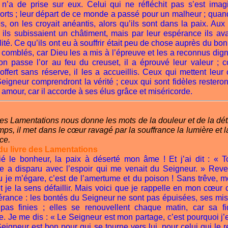
 n’a de prise sur eux. Celui qui ne réfléchit pas s’est imagi
orts ; leur départ de ce monde a passé pour un malheur ; quan
és, on les croyait anéantis, alors qu’ils sont dans la paix. Au
ils subissaient un châtiment, mais par leur espérance ils ava
lité. Ce qu’ils ont eu à souffrir était peu de chose auprès du bo
t comblés, car Dieu les a mis à l’épreuve et les a reconnus dign
 passe l’or au feu du creuset, il a éprouvé leur valeur ;
 offert sans réserve, il les a accueillis. Ceux qui mettent leur
eigneur comprendront la vérité ; ceux qui sont fidèles resteron
amour, car il accorde à ses élus grâce et miséricorde.
des Lamentations nous donne les mots de la douleur et de la dé
s, il met dans le cœur ravagé par la souffrance la lumière et l
ce.
du livre des Lamentations
lié le bonheur, la paix à déserté mon âme ! Et j’ai dit : « 
e a disparu avec l’espoir qui me venait du Seigneur. » Reven
u je m’égare, c’est de l’amertume et du poison ! Sans trêve, 
et je la sens défaillir. Mais voici que je rappelle en mon cœur c
rance : les bontés du Seigneur ne sont pas épuisées, ses mis
pas finies ; elles se renouvellent chaque matin, car sa fid
e. Je me dis : « Le Seigneur est mon partage, c’est pourquoi j
 Seigneur est bon pour qui se tourne vers lui, pour celui qui le 