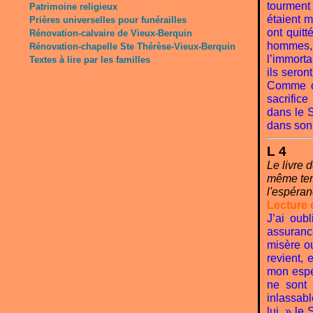
tourment
Patrimoine religieux
étaient m
Prières universelles pour funérailles
ont quitt
Rénovation-calvaire de Vieux-Berquin
hommes, 
Rénovation-chapelle Ste Thérèse-Vieux-Berquin
l’immorta
Textes à lire par les familles
ils seron
Comme on
sacrifice
dans le S
dans son 
L 4
Le livre 
même temp
l'espéran
Lecture 
J’ai oub
assuranc
misère o
revient, 
mon espé
ne sont 
inlassabl
lui. » le