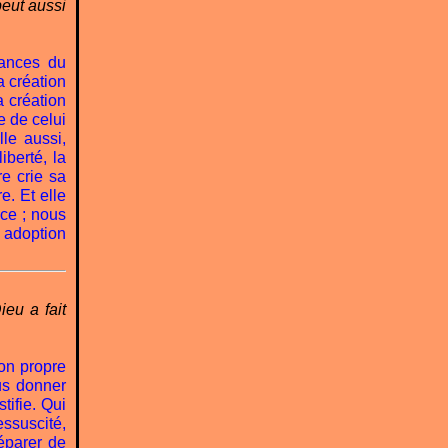
eut aussi
rances du
a création
a création
e de celui
lle aussi,
iberté, la
re crie sa
e. Et elle
ce ; nous
 adoption
ieu a fait
son propre
ous donner
tifie. Qui
essuscité,
séparer de