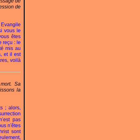
message de
fession de
t Evangile
si vous le
vous êtes
 reçu : le
té mis au
 et il est
res, voilà
 mort. Sa
aissons la
 ; alors,
surrection
n'est pas
ous n'êtes
rist sont
eulement,