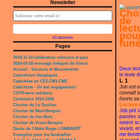
Newsletter
Cho
de
lect
pou
43 abonnés
funé
Pages
2018-11-10-célébration mémoire et paix
2020-03-20-message évêques de france
Deux lecte
Accueil - Services et Mouvements
le texte d
Calendriers liturgiques
L 1
Catéchèse en CE2-CM1-CM2
Job est u
Catéchiste - Un bel engagement !
connaît l
CCFD-terre solidaire
lisons sa
Centenaire 1914-1918
Lecture 
Clocher de Le Doulieu
Job prit 
Clocher de Neuf-Berquin
paroles s
Clocher de Sec-Bois
soient sc
Clocher de Vieux-Berquin
vivant, e
Décès de l'Abbé Roger LOMBAERT
me tiendr
Evangiles pour les funérailles