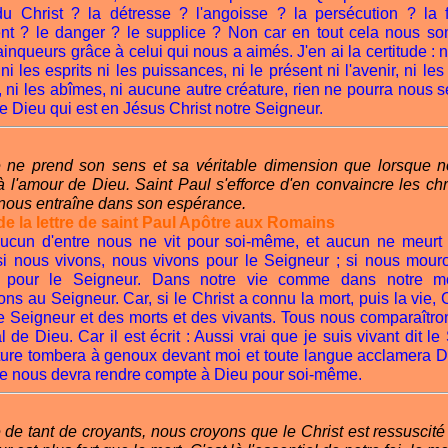
du Christ ? la détresse ? l'angoisse ? la persécution ? la 
t ? le danger ? le supplice ? Non car en tout cela nous s
inqueurs grâce à celui qui nous a aimés. J'en ai la certitude : n
 ni les esprits ni les puissances, ni le présent ni l'avenir, ni les
, ni les abîmes, ni aucune autre créature, rien ne pourra nous 
e Dieu qui est en Jésus Christ notre Seigneur.
e ne prend son sens et sa véritable dimension que lorsque 
 l'amour de Dieu. Saint Paul s'efforce d'en convaincre les ch
 nous entraîne dans son espérance.
de la lettre de saint Paul Apôtre aux Romains
aucun d'entre nous ne vit pour soi-même, et aucun ne meurt 
i nous vivons, nous vivons pour le Seigneur ; si nous mour
 pour le Seigneur. Dans notre vie comme dans notre mo
ns au Seigneur. Car, si le Christ a connu la mort, puis la vie, 
le Seigneur et des morts et des vivants. Tous nous comparaîtro
al de Dieu. Car il est écrit : Aussi vrai que je suis vivant dit le
ature tombera à genoux devant moi et toute langue acclamera Di
e nous devra rendre compte à Dieu pour soi-même.
e de tant de croyants, nous croyons que le Christ est ressuscité 