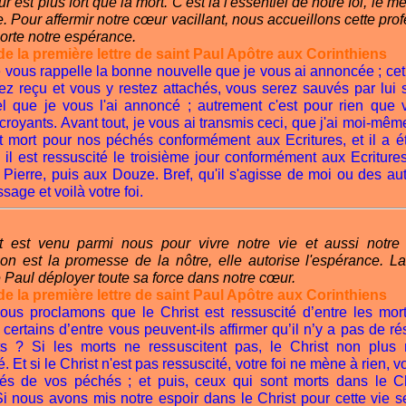
 est plus fort que la mort. C'est là l'essentiel de notre foi, le 
e. Pour affermir notre cœur vacillant, nous accueillons cette pro
 porte notre espérance.
de la première lettre de saint Paul Apôtre aux Corinthiens
e vous rappelle la bonne nouvelle que je vous ai annoncée ; ce
ez reçu et vous y restez attachés, vous serez sauvés par lui 
el que je vous l'ai annoncé ; autrement c'est pour rien que 
royants. Avant tout, je vous ai transmis ceci, que j'ai moi-même
st mort pour nos péchés conformément aux Ecritures, et il a é
il est ressuscité le troisième jour conformément aux Ecritures,
Pierre, puis aux Douze. Bref, qu'il s'agisse de moi ou des aut
sage et voilà votre foi.
t est venu parmi nous pour vivre notre vie et aussi notre
ion est la promesse de la nôtre, elle autorise l'espérance. L
 Paul déployer toute sa force dans notre cœur.
de la première lettre de saint Paul Apôtre aux Corinthiens
nous proclamons que le Christ est ressuscité d’entre les morts
ertains d’entre vous peuvent-ils affirmer qu’il n’y a pas de ré
s ? Si les morts ne ressuscitent pas, le Christ non plus 
é. Et si le Christ n'est pas ressuscité, votre foi ne mène à rien, v
rés de vos péchés ; et puis, ceux qui sont morts dans le Ch
Si nous avons mis notre espoir dans le Christ pour cette vie s