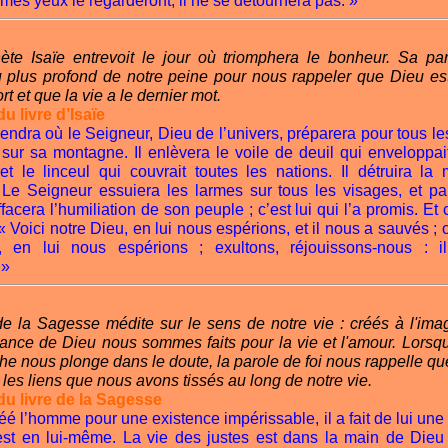
mes yeux le regarderont, il ne se détournera pas. »
ète Isaïe entrevoit le jour où triomphera le bonheur. Sa pa
u plus profond de notre peine pour nous rappeler que Dieu est
rt et que la vie a le dernier mot.
u livre d’Isaïe
iendra où le Seigneur, Dieu de l’univers, préparera pour tous l
 sur sa montagne. Il enlèvera le voile de deuil qui enveloppai
et le linceul qui couvrait toutes les nations. Il détruira la 
. Le Seigneur essuiera les larmes sur tous les visages, et par
effacera l’humiliation de son peuple ; c’est lui qui l’a promis. Et 
 « Voici notre Dieu, en lui nous espérions, et il nous a sauvés ; c’
, en lui nous espérions ; exultons, réjouissons-nous : 
 »
de la Sagesse médite sur le sens de notre vie : créés à l'ima
ance de Dieu nous sommes faits pour la vie et l'amour. Lorsqu
he nous plonge dans le doute, la parole de foi nous rappelle q
 les liens que nous avons tissés au long de notre vie.
du livre de la Sagesse
éé l’homme pour une existence impérissable, il a fait de lui un
 est en lui-même. La vie des justes est dans la main de Dieu