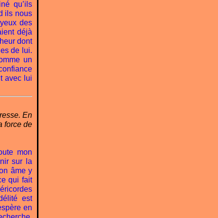
né qu’ils
d ils nous
x yeux des
ient déjà
nheur dont
es de lui.
 comme un
 confiance
t avec lui
tresse. En
a force de
Toute mon
ir sur la
mon âme y
e qui fait
éricordes
élité est
’espère en
recherche.