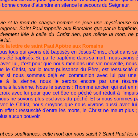
 bonne chose d’attendre en silence le secours du Seigneur.
vie et la mort de chaque homme se joue une mystérieuse 
Seigneur. Saint Paul rappelle aux Romains que par le baptême, 
nitivement liée à celle du Christ rien, pas même la mort, ne 
e lui.
de la lettre de saint Paul Apôtre aux Romains
ous tous qui avons été baptisés en Jésus-Christ, c'est dans s
ns été baptisés. Si, par le baptême dans sa mort, nous avons é
avec lui, c'est pour que nous menions une vie nouvelle, nous 
 le Christ, par la toute-puissance du Père, est ressuscité d'
Car si nous sommes déjà en communion avec lui par une 
le à la sienne, nous le serons encore par une résurrec
era à la sienne. Nous le savons : l'homme ancien qui est en n
 croix avec lui pour que cet être de péché soit réduit à l'impui
 nous ne soyons plus esclaves du péché. Et si nous sommes p
avec le Christ, nous croyons que nous vivrons aussi avec lui
 effet : ressuscité d'entre les morts, le Christ ne meurt plus ; 
plus aucun pouvoir.
 ces souffrances, cette mort qui nous saisit ? Saint Paul les