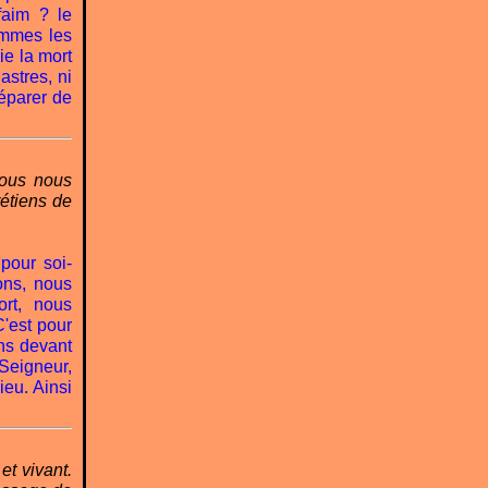
faim ? le
ommes les
ie la mort
 astres, ni
séparer de
nous nous
rétiens de
pour soi-
ons, nous
rt, nous
C'est pour
ns devant
 Seigneur,
eu. Ainsi
et vivant.