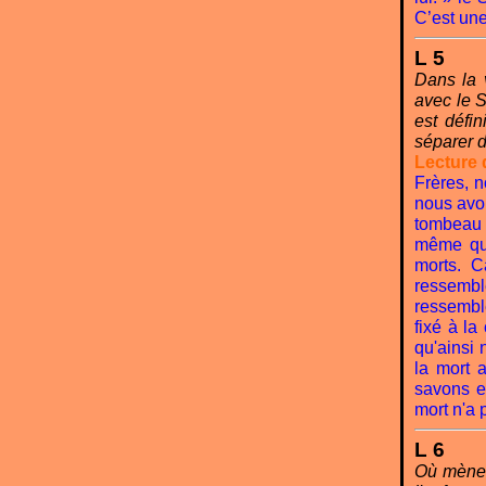
C’est une
L 5
Dans la 
avec le 
est défi
séparer d
Lecture 
Frères, n
nous avo
tombeau 
même que
morts. 
ressemb
ressembl
fixé à la
qu'ainsi
la mort 
savons en
mort n'a 
L 6
Où mènent