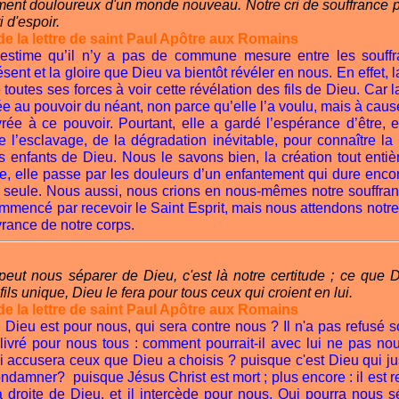
ement douloureux d'un monde nouveau. Notre cri de souffrance p
i d'espoir.
de la lettre de saint Paul Apôtre aux Romains
j’estime qu’il n’y a pas de commune mesure entre les souff
sent et la gloire que Dieu va bientôt révéler en nous. En effet, l
 toutes ses forces à voir cette révélation des fils de Dieu. Car l
rée au pouvoir du néant, non parce qu’elle l’a voulu, mais à caus
ivrée à ce pouvoir. Pourtant, elle a gardé l’espérance d’être, e
e l’esclavage, de la dégradation inévitable, pour connaître la l
s enfants de Dieu. Nous le savons bien, la création tout entiè
e, elle passe par les douleurs d’un enfantement qui dure encor
s seule. Nous aussi, nous crions en nous-mêmes notre souffran
mmencé par recevoir le Saint Esprit, mais nous attendons notre
ivrance de notre corps.
eut nous séparer de Dieu, c'est là notre certitude ; ce que D
fils unique, Dieu le fera pour tous ceux qui croient en lui.
de la lettre de saint Paul Apôtre aux Romains
i Dieu est pour nous, qui sera contre nous ? Il n'a pas refusé 
l'a livré pour nous tous : comment pourrait-il avec lui ne pas n
i accusera ceux que Dieu a choisis ? puisque c'est Dieu qui jus
ndamner? puisque Jésus Christ est mort ; plus encore : il est r
la droite de Dieu, et il intercède pour nous. Qui pourra nous 