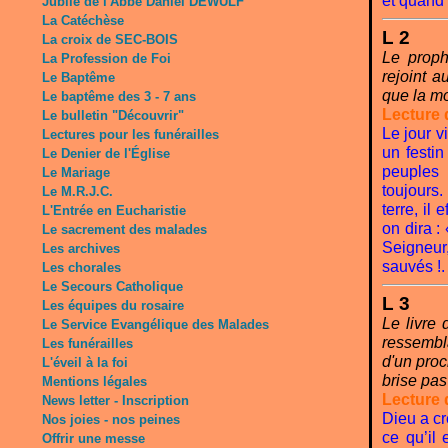
et quand 
Jubilé de l'Abbé Daniel DEWULF
La Catéchèse
L 2
La croix de SEC-BOIS
Le proph
La Profession de Foi
rejoint a
Le Baptême
que la mo
Le baptême des 3 - 7 ans
Lecture d
Le bulletin "Découvrir"
Le jour v
Lectures pour les funérailles
un festin
Le Denier de l'Église
peuples 
Le Mariage
toujours
Le M.R.J.C.
terre, il 
L'Entrée en Eucharistie
on dira :
Le sacrement des malades
Seigneur
Les archives
sauvés !.
Les chorales
Le Secours Catholique
L 3
Les équipes du rosaire
Le livre 
Le Service Evangélique des Malades
ressembl
Les funérailles
d'un proc
L'éveil à la foi
brise pas
Mentions légales
Lecture 
News letter - Inscription
Dieu a cr
Nos joies - nos peines
ce qu’il
Offrir une messe