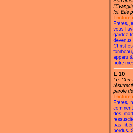
Son amour
l'Evangil
foi. Elle
Lecture 
Frères, j
vous l'av
gardez t
devenus c
Christ e
tombeau, 
apparu à 
notre mes
L 10
Le Chris
résurrect
parole de
Lecture 
Frères, 
comment c
des mort
ressuscit
pas libé
perdus. 