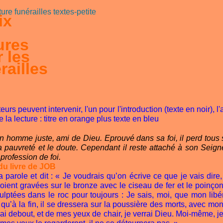
ix
ures
r
les
railles
urs peuvent intervenir, l'un pour l'introduction (texte en noir), l
e la lecture : titre en orange plus texte en bleu
n homme juste, ami de Dieu. Eprouvé dans sa foi, il perd tous
a pauvreté et le doute. Cependant il reste attaché à son Seig
 profession de foi.
du livre de JOB
la parole et dit : « Je voudrais qu’on écrive ce que je vais dir
oient gravées sur le bronze avec le ciseau de fer et le poinçon
ulptées dans le roc pour toujours : Je sais, moi, que mon libé
t qu’à la fin, il se dressera sur la poussière des morts, avec mon
ai debout, et de mes yeux de chair, je verrai Dieu. Moi-même, je 