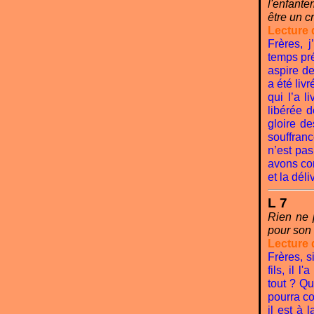
l'enfant
être un cr
Lecture 
Frères, 
temps pré
aspire de
a été liv
qui l’a l
libérée d
gloire de
souffranc
n’est pa
avons co
et la dél
L 7
Rien ne p
pour son 
Lecture 
Frères, s
fils, il 
tout ? Qu
pourra co
il est à 