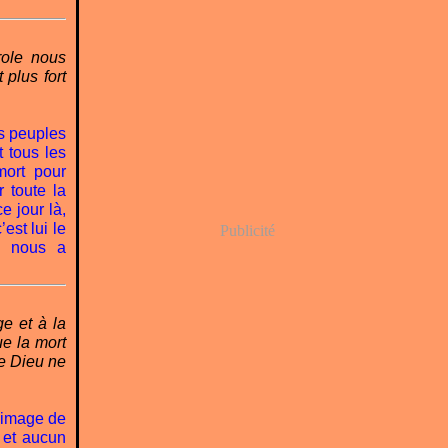
role nous
 plus fort
es peuples
t tous les
mort pour
 toute la
ce jour là,
est lui le
Publicité
il nous a
ge et à la
e la mort
ue Dieu ne
e image de
 et aucun